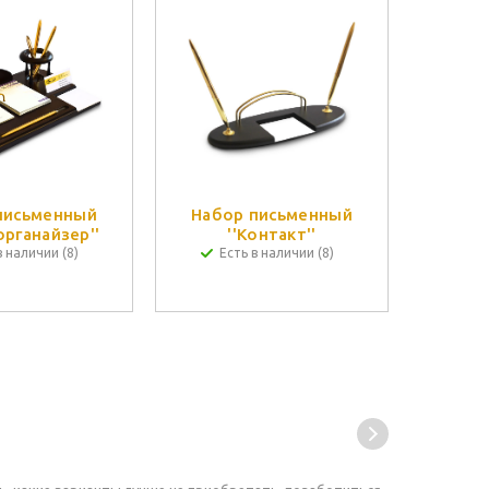
письменный
Набор письменный
органайзер''
''Контакт''
в наличии (8)
Есть в наличии (8)