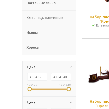
Настенные панно
Набор пи
Ключницы настенные
"Кон
Есть в на
Иконы
Хорека
Цена
4 304.35
43 043.48
Набор пи
Цена
''Прези