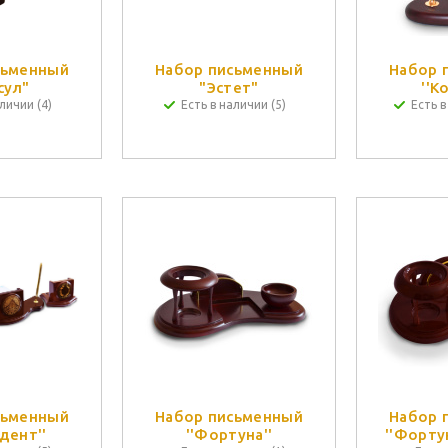
сьменный
Набор письменный
Набор 
сул"
"Эстет"
''К
личии (4)
Есть в наличии (5)
Есть в
сьменный
Набор письменный
Набор 
дент''
''Фортуна''