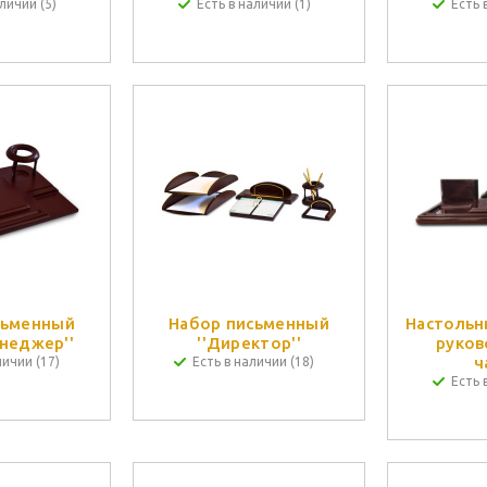
личии (5)
Есть в наличии (1)
Есть 
сьменный
Набор письменный
Настольн
неджер''
''Директор''
руков
ч
личии (17)
Есть в наличии (18)
Есть 