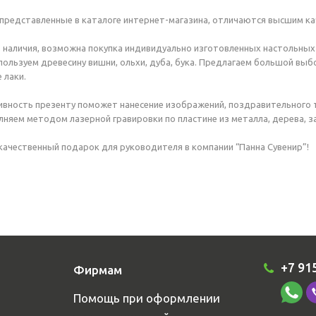
 представленные в каталоге интернет-магазина, отличаются высшим к
 наличия, возможна покупка индивидуально изготовленных настольны
спользуем древесину вишни, ольхи, дуба, бука. Предлагаем большой вы
 лаки.
вность презенту поможет нанесение изображений, поздравительного 
няем методом лазерной гравировки по пластине из металла, дерева, 
ачественный подарок для руководителя в компании “Панна Сувенир”!
+7 91
Фирмам
Помощь при оформлении