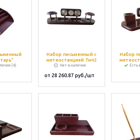
сьменный
Набор письменный с
Набор п
тарь"
метеостанцией Тип2
метеост
личии (4)
Нет в наличии
Есть 
от
28 260.87 руб.
/шт