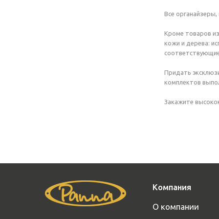
Все органайзеры,
Кроме товаров из
кожи и дерева: и
соответствующие
Придать эксклюзи
комплектов выпол
Закажите высокок
Компания
О компании