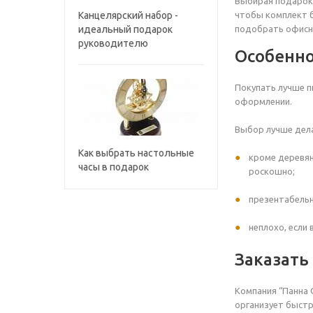
Выбирая подарок 
Канцелярский набор -
чтобы комплект б
идеальный подарок
подобрать офисн
руководителю
Особенно
Покупать лучше п
оформлении.
Выбор лучше дела
Как выбрать настольные
кроме деревян
часы в подарок
роскошно;
презентабельн
неплохо, если
Заказать
Компания “Панна 
организует быстр