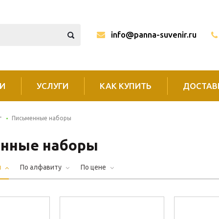
info@panna-suvenir.ru
И
УСЛУГИ
КАК КУПИТЬ
ДОСТАВ
г
Письменные наборы
нные наборы
и
По алфавиту
По цене