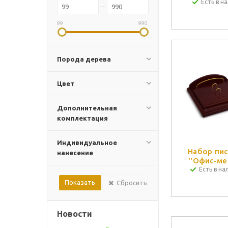
Есть в на
99
990
Порода дерева
Цвет
Дополнительная
комплектация
Индивидуальное
Набор пи
нанесение
''Офис-ме
Есть в на
Сбросить
Новости