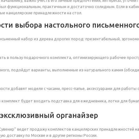
начальнику, важно учесть его личные предпочтения, интересы, уточнит
ыл функциональным, практичным и достаточно солидным. Если в каби
ые канцелярские принадлежности на стол.
сти выбора настольного письменног
исьменный набор из дерева дорогих пород: презентабельный, эргоном
ть в пользу подарочного комплекта, оптимизирующего рабочее прост
ного, подойдут варианты, выполненные из натурального камня (обсидиа
ости добавят модели с часами, пресс-папье, аксессуарами для работы 
 в комплект будет входить подставка для ежедневника, лотки для бумаг
 эксклюзивный органайзер
Сувенир” ведет продажу комплектов канцелярских принадлежностей на
ую доставку по Москве и в другие регионы России.