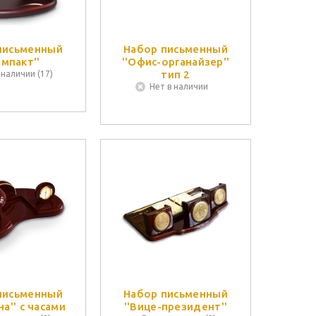
письменный
Набор письменный
омпакт''
''Офис-органайзер''
тип 2
 наличии (17)
Нет в наличии
письменный
Набор письменный
''Фортуна'' с часами
''Вице-президент''