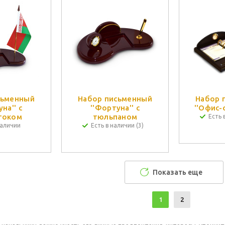
сьменный
Набор письменный
Набор 
на'' с
''Фортуна'' с
''Офис-
током
тюльпаном
Есть 
наличии
Есть в наличии (3)
Показать еще
1
2