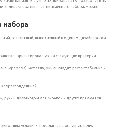
ь, какие варианты лучше не приобретать, позаботиться,
нете директора еще нет письменного набора, можно
о набора
ичный, элегантный, выполненный в едином дизайнерском
ранство, ориентироваться на следующие критерии:
на, мрамора), металла, они выглядят респектабельно и
с корреспонденцией;
и, ручки, диспенсеры для скрепок и других предметов.
 выгодных условиях: предлагает доступную цену,