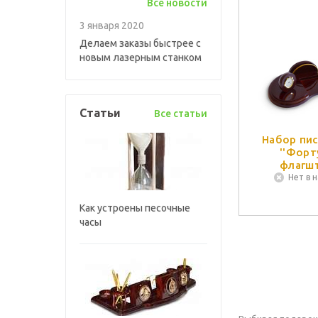
Все новости
3 января 2020
Делаем заказы быстрее с
новым лазерным станком
Статьи
Все статьи
Набор пи
''Форту
флагш
Нет в 
Как устроены песочные
часы