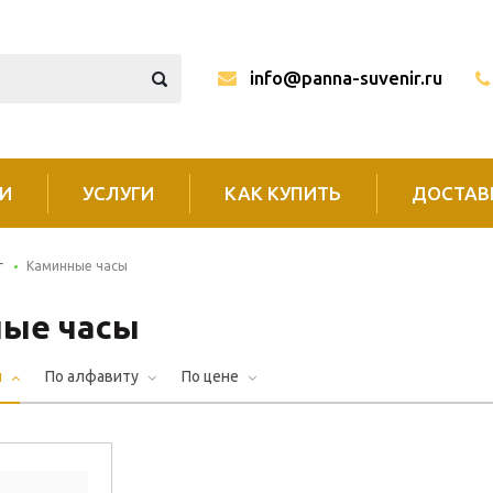
info@panna-suvenir.ru
И
УСЛУГИ
КАК КУПИТЬ
ДОСТАВ
г
Каминные часы
ые часы
и
По алфавиту
По цене