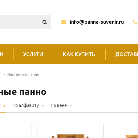
info@panna-suvenir.ru
И
УСЛУГИ
КАК КУПИТЬ
ДОСТАВ
г
Настенные панно
ные панно
и
По алфавиту
По цене