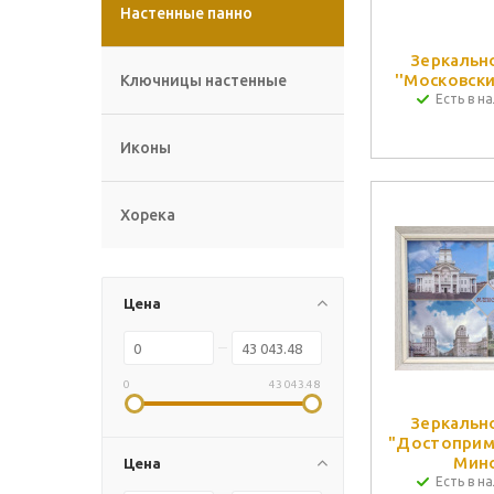
Настенные панно
Зеркальн
''Московски
Ключницы настенные
Есть в на
Иконы
Хорека
Цена
0
43 043.48
Зеркальн
"Достоприм
Минс
Цена
Есть в на