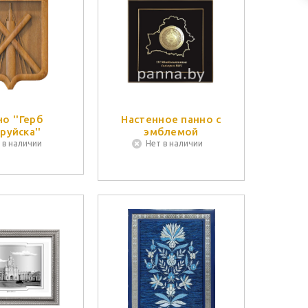
о ''Герб
Настенное панно с
руйска''
эмблемой
 в наличии
Нет в наличии