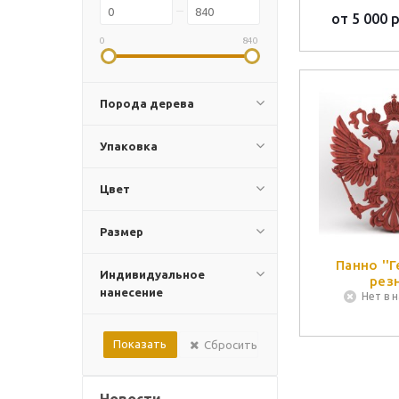
от
5 000 р
0
840
Порода дерева
Упаковка
Цвет
Размер
Панно ''Г
Индивидуальное
рез
нанесение
Нет в 
Сбросить