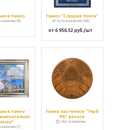
ьное панно
Панно "Слуцкие пояса"
в наличии (9)
Есть в наличии (46)
от
6 956.52 руб.
/шт
ьное панно
Панно настенное ''Герб
имечательности
РБ'' резное
инска"
Нет в наличии
в наличии (1)