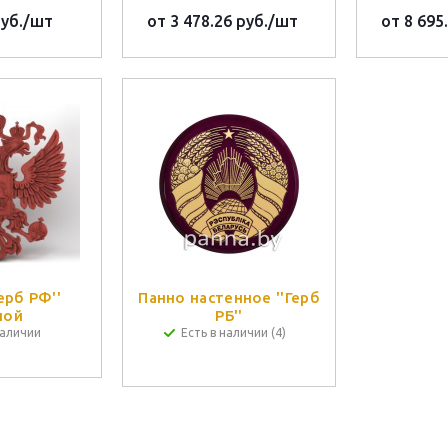
уб.
/шт
от
3 478.26 руб.
/шт
от
8 695
ерб РФ''
Панно настенное ''Герб
ной
РБ''
наличии
Есть в наличии (4)