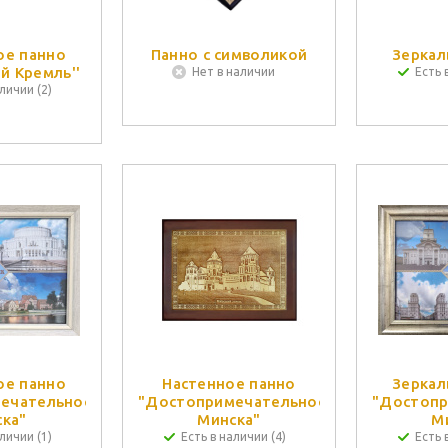
ое панно
Панно с символикой
Зеркал
й Кремль''
Нет в наличии
Есть 
личии (2)
ое панно
Настенное панно
Зеркал
ечательности
"Достопримечательности
"Достопр
ка"
Минска"
М
личии (1)
Есть в наличии (4)
Есть 