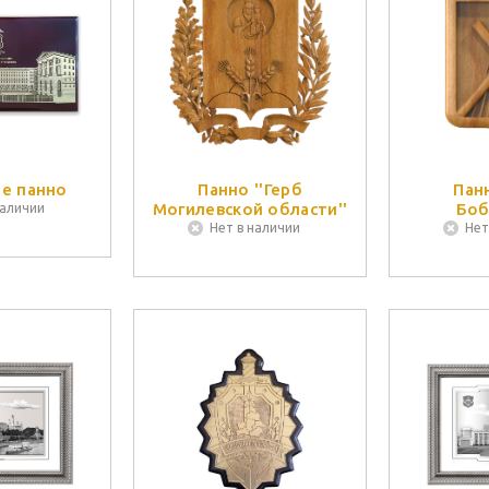
е панно
Панно ''Герб
Панн
Могилевской области''
Боб
наличии
Нет в наличии
Нет