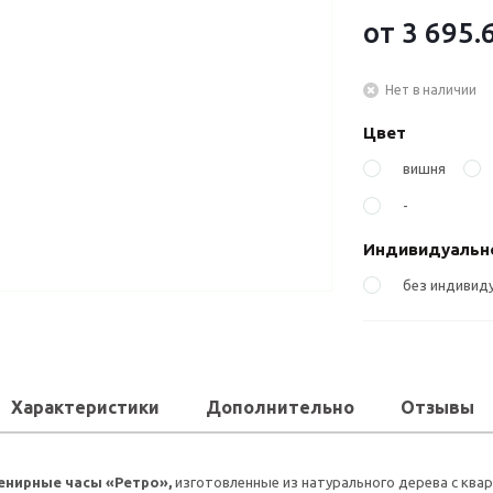
от
3 695.
Нет в наличии
Цвет
вишня
-
Индивидуально
без индивиду
Характеристики
Дополнительно
Отзывы
енирные часы «Ретро»,
изготовленные из натурального дерева с ква