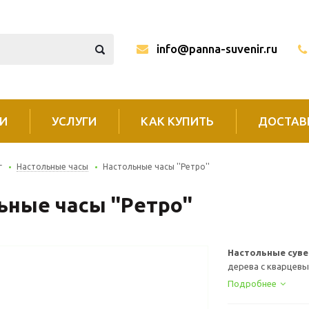
info@panna-suvenir.ru
И
УСЛУГИ
КАК КУПИТЬ
ДОСТАВ
г
Настольные часы
Настольные часы ''Ретро''
ные часы ''Ретро''
Настольные суве
дерева с кварцевы
Подробнее