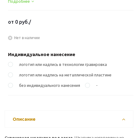
Подробнее
от
0 руб.
/
Нет в наличии
Индивидуальное нанесение
логотип или надпись в технологии гравировка
логотип или надпись на металлической пластине
без индивидуального нанесения
-
Описание
Сувенирная шкатулка под заказ.
Шкатулка изготовлена из