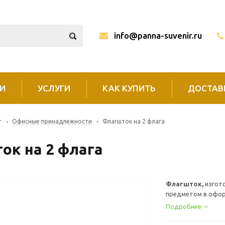
info@panna-suvenir.ru
И
УСЛУГИ
КАК КУПИТЬ
ДОСТАВ
г
Офисные принадлежности
Флагшток на 2 флага
ок на 2 флага
Флагшток,
изгот
предметом в оформ
Подробнее