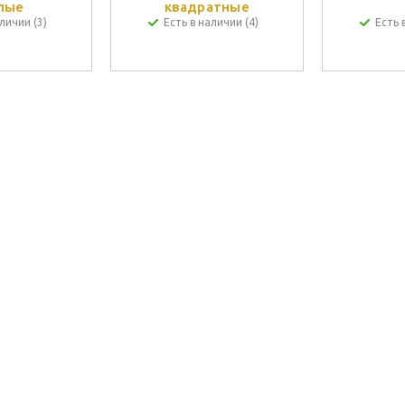
лые
квадратные
личии (3)
Есть в наличии (4)
Есть 