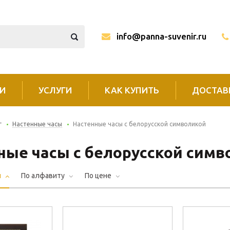
info@panna-suvenir.ru
И
УСЛУГИ
КАК КУПИТЬ
ДОСТАВ
г
Настенные часы
Настенные часы с белорусской символикой
ные часы с белорусской симв
и
По алфавиту
По цене