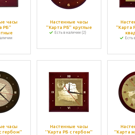
ые часы
Настенные часы
Насте
а РБ''
''Карта РБ'' круглые
''Карта 
атные
ква
Есть в наличии (2)
наличии
Есть 
ые часы
Настенные часы
Насте
с гербом''
''Карта РБ с гербом''
''Карта 