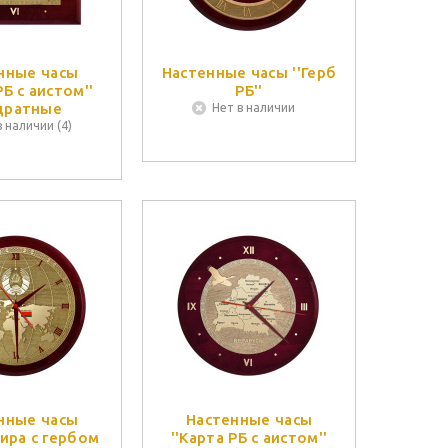
нные часы
Настенные часы ''Герб
РБ с аистом''
РБ''
дратные
Нет в наличии
в наличии (4)
нные часы
Настенные часы
мира с гербом
''Карта РБ с аистом''