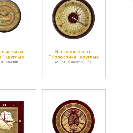
нные часы
Настенные часы
я'' круглые
''Колосочки'' круглые
 в наличии
Есть в наличии (5)