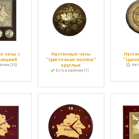
е часы с
Настенные часы
Насте
анцией
''Цветочная поляна''
''Цапл
круглые
личии (30)
Нет
Есть в наличии (1)