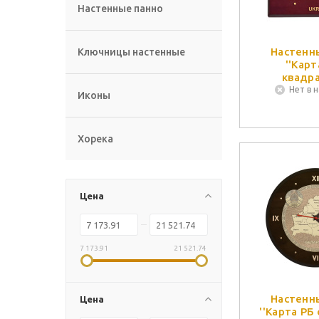
Настенные панно
Настенн
Ключницы настенные
''Карт
квадр
Нет в 
Иконы
Хорека
Цена
7 173.91
21 521.74
Настенн
Цена
''Карта РБ 