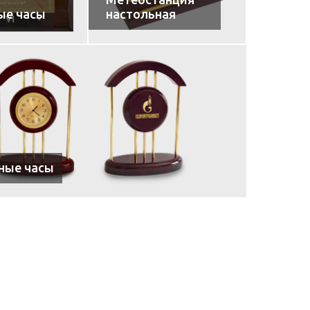
ые часы
настольная
ные часы