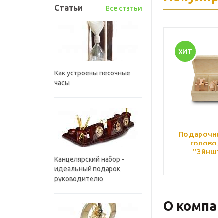
Статьи
Все статьи
ХИТ
Как устроены песочные
часы
Подарочн
голово
''Эйнш
Канцелярский набор -
идеальный подарок
руководителю
О компа