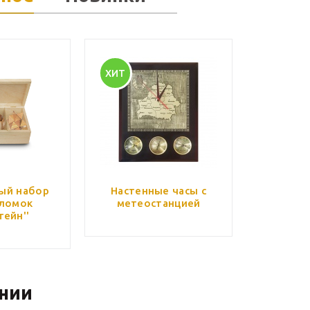
ХИТ
ый набор
Настенные часы с
ломок
метеостанцией
тейн''
нии