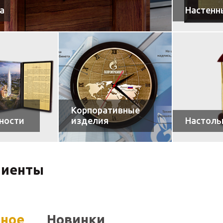
а
Настенн
Корпоративные
ности
изделия
Настоль
лиенты
рное
Новинки