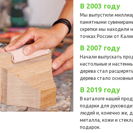
В 2003 году
Мы выпустили миллиар
памятными сувенирами 
скрепки мы находили н
точках России от Кали
В 2007 году
Начали выпускать про
настольные и настенны
дерева стал расширять
дерева стало основны
В 2019 году
В каталоге нашей про
подарки для руководит
людей и, конечно же, 
металла, кожи и стек
подарок.