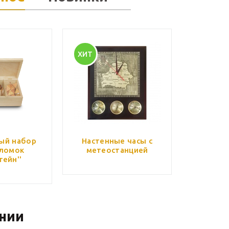
ХИТ
ый набор
Настенные часы с
ломок
метеостанцией
тейн''
нии