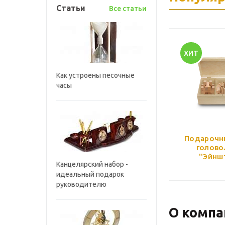
Статьи
Все статьи
ХИТ
Как устроены песочные
часы
Подарочн
голово
''Эйнш
Канцелярский набор -
идеальный подарок
руководителю
О компа