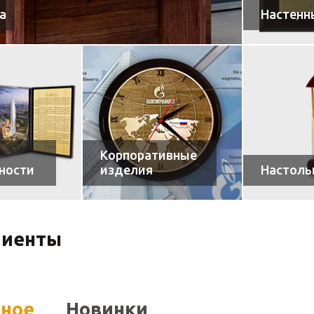
а
Настенн
Корпоративные
ности
изделия
Настоль
лиенты
рное
Новинки