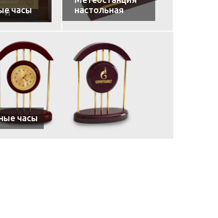
ые часы
настольная
ные часы