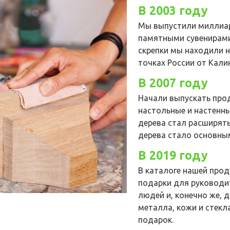
В 2003 году
Мы выпустили миллиар
памятными сувенирами 
скрепки мы находили н
точках России от Кали
В 2007 году
Начали выпускать про
настольные и настенны
дерева стал расширять
дерева стало основны
В 2019 году
В каталоге нашей про
подарки для руководит
людей и, конечно же, 
металла, кожи и стек
подарок.