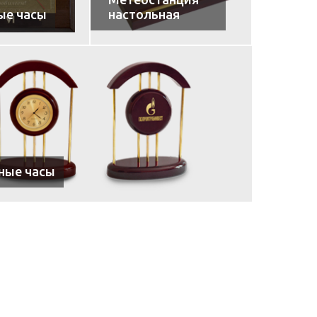
ые часы
настольная
ные часы