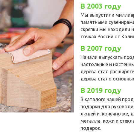
В 2003 году
Мы выпустили миллиар
памятными сувенирами 
скрепки мы находили н
точках России от Кали
В 2007 году
Начали выпускать про
настольные и настенны
дерева стал расширять
дерева стало основны
В 2019 году
В каталоге нашей про
подарки для руководит
людей и, конечно же, 
металла, кожи и стек
подарок.