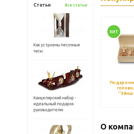
Статьи
Все статьи
ХИТ
Как устроены песочные
часы
Подарочн
голово
''Эйнш
Канцелярский набор -
идеальный подарок
руководителю
О компа