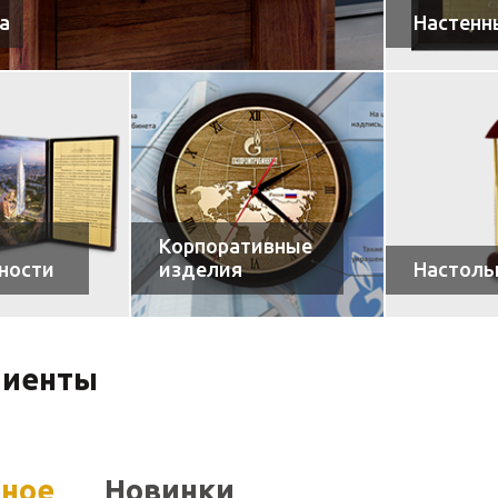
а
Настенн
Корпоративные
ности
изделия
Настоль
лиенты
рное
Новинки