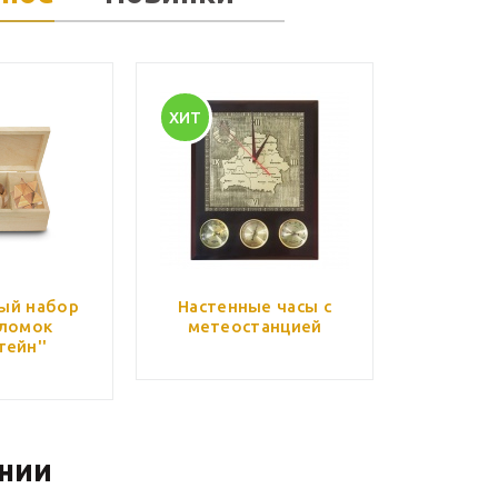
ХИТ
ый набор
Настенные часы с
ломок
метеостанцией
тейн''
нии